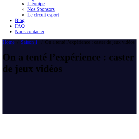
L’équipe
Nos Sponsors
Le circuit esport
Blog
FAQ
Nous contacter
Home
/
Saison 1
/
On a tenté l’expérience : caster de jeux vidéos
On a tenté l’expérience : caster
de jeux vidéos