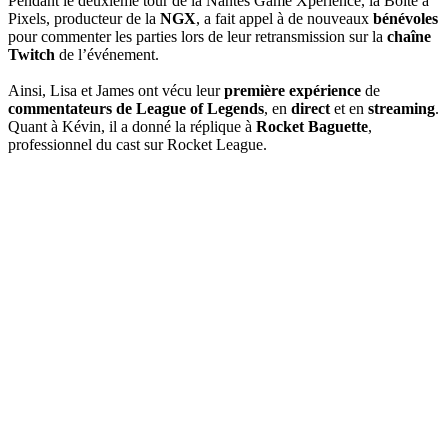
Pendant le deuxième tour de la Nantes Game Xperience, la Boîte à
Pixels, producteur de la
NGX
, a fait appel à de nouveaux
bénévoles
pour commenter les parties lors de leur retransmission sur la
chaîne
Twitch
de l’événement.
Ainsi, Lisa et James ont vécu leur
première expérience
de
commentateurs de League of Legends
, en
direct
et en
streaming
.
Quant à Kévin, il a donné la réplique à
Rocket Baguette
,
professionnel du cast sur Rocket League.