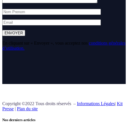
ENVOYER
En cliquant sur « Envoyer », vous acceptez nos
conditions générales
d’utilisation.
Copyright ©2022 Tous droits réservés –
Informations Légales
|
Kit
Presse
|
Plan du site
Nos derniers articles