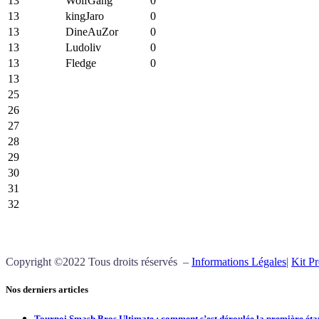
13
WolfGang
0
13
kingJaro
0
13
DineAuZor
0
13
Ludoliv
0
13
Fledge
0
13
25
26
27
28
29
30
31
32
Copyright ©2022 Tous droits réservés –
Informations Légales
|
Kit Pr
Nos derniers articles
Tournoi Smash Bros Ultimate : comment s’est déroulée la première éta