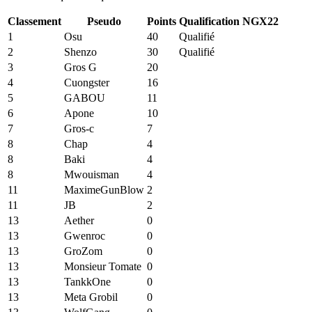
Classement
Pseudo
Points
Qualification NGX22
1
Osu
40
Qualifié
2
Shenzo
30
Qualifié
3
Gros G
20
4
Cuongster
16
5
GABOU
11
6
Apone
10
7
Gros-c
7
8
Chap
4
8
Baki
4
8
Mwouisman
4
11
MaximeGunBlow
2
11
JB
2
13
Aether
0
13
Gwenroc
0
13
GroZom
0
13
Monsieur Tomate
0
13
TankkOne
0
13
Meta Grobil
0