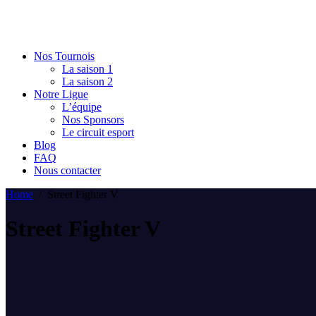
Nos Tournois
La saison 1
La saison 2
Notre Ligue
L’équipe
Nos Sponsors
Le circuit esport
Blog
FAQ
Nous contacter
Home
/
Street Fighter V
Street Fighter V