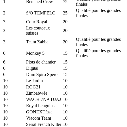
1
Benched Crew
75
finales
Qualifié pour les grandes
2
S/O TEMPELO
25
finales
3
Cour Royal
20
Les couteaux
3
20
suisses
Qualifié pour les grandes
3
Team Zabba
20
finales
Qualifié pour les grandes
6
Monkey 5
15
finales
6
Plots de chantier
15
6
Digital
15
6
Dum Spiro Spero
15
10
Le Jardin
10
10
ROG21
10
10
Zimbabwée
10
10
WACH 7NA DJAJ
10
10
Royal Penguins
10
10
GONEXTfast
10
10
Viacom Team
10
10
Serial French Killer
10