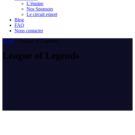
L’équipe
Nos Sponsors
Le circuit esport
Blog
FAQ
Nous contacter
Home
/
League of Legends
League of Legends