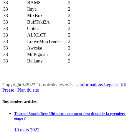
33
BAMS
2
33
Iluya
2
33
MixBox
2
33
BuffTaki2A
2
33
Critical
2
33
ALXLCT
2
33
LooveMooTender
2
33
Aweska
2
33
Mr.Pigman
2
33
Balkany
2
Copyright ©2022 Tous droits réservés –
Informations Légales
|
Kit
Presse
|
Plan du site
Nos derniers articles
Tournoi Smash Bros Ultimate : comment s’est déroulée la première
étape ?
18 mars 2022