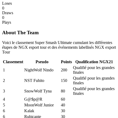
Loses
0
Draws
0
Plays
About The Team
Voici le classement Super Smash Ultimate cumulant les différentes
étapes de NGX esport tour et des événements labellisés NGX export
Tour
Classement
Pseudo
Points
Qualification NGX21
Qualifié pour les grandes
1
NightWolf Nindo
200
finales
Qualifié pour les grandes
2
NST Fuhito
150
finales
Qualifié pour les grandes
3
SnowWolf Tyna
80
finales
4
G@$p@R
60
5
MoonWolf Junior
40
6
Kalak
30
6
Rubicante
30