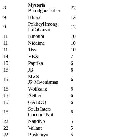
Mysteria
8
22
Bloodghostkiller
9
Klibra
12
PokheyHmong
9
12
DiDiGoKu
11
Kinoubi
10
11
Nidaime
10
11
Tiss
10
14
VEX
7
15
Paprika
6
15
JB
6
MwS
15
6
JP-Mwouisman
15
Wolfgang
6
15
Aether
6
15
GABOU
6
Souls Inters
15
6
Coconut Nut
22
NaudNo
5
22
Valiant
5
22
Bushinryu
5