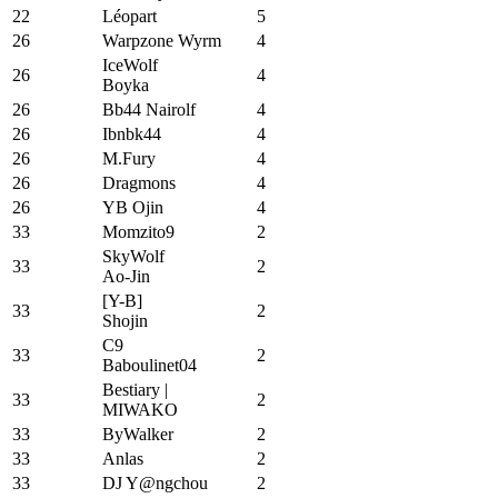
22
Léopart
5
26
Warpzone Wyrm
4
IceWolf
26
4
Boyka
26
Bb44 Nairolf
4
26
Ibnbk44
4
26
M.Fury
4
26
Dragmons
4
26
YB Ojin
4
33
Momzito9
2
SkyWolf
33
2
Ao-Jin
[Y-B]
33
2
Shojin
C9
33
2
Baboulinet04
Bestiary |
33
2
MIWAKO
33
ByWalker
2
33
Anlas
2
33
DJ Y@ngchou
2